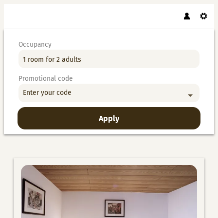
Occupancy
1 room
for
2 adults
Promotional code
Enter your code
Apply
Offers available in "Doppelzimmer B