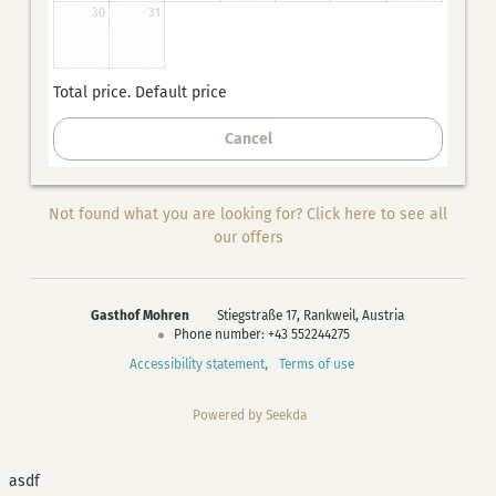
30
31
Total price
. Default price
Cancel
Not found what you are looking for? Click here to see all
our offers
Gasthof Mohren
Stiegstraße 17
Rankweil
Austria
Phone number
:
+43 552244275
Accessibility statement
Terms of use
Powered by Seekda
Gasthof Mohren - Gasthof Mohren
asdf