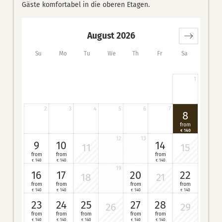
Gäste komfortabel in die oberen Etagen.
August 2026
Su
Mo
Tu
We
Th
Fr
Sa
1
2
3
4
5
6
7
8
from
140
€
12
13
9
10
14
11
15
from
from
from
140
140
140
€
€
€
19
16
17
20
22
18
21
from
from
from
from
140
140
140
140
€
€
€
€
23
24
25
27
28
26
29
from
from
from
from
from
140
140
140
140
140
€
€
€
€
€